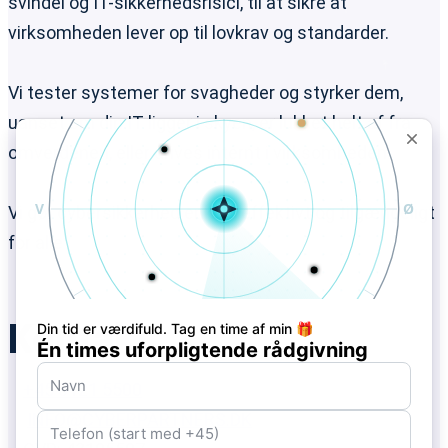
svindel og IT-sikkerhedsrisici, til at sikre at
virksomheden lever op til lovkrav og standarder.
Vi tester systemer for svagheder og styrker dem,
uanset om din IT ligger i skyen, er lukket helt af fra
omverdenen, eller drives internt i virksomheden.
Vi gør cybersikkerhed enkelt, effektivt og tilgængeligt
for alle
Kontakt
+45 3121 5500
INFO@CYBERPARTNERS.DK