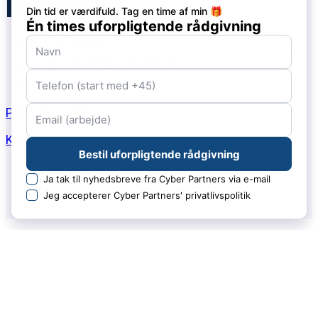
Kontakt
+45 3121 5500
INFO@CYBERPARTNERS.DK
CVR: 43105507
Privatlivspolitik
Karriere