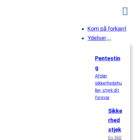
Kom på forkant
Ydelser
Pentestin
g
Afslør
sikkerhedshu
Privatlivspolitik
ller, styrk dit
forsvar
Sikke
rhed
stjek
En 360