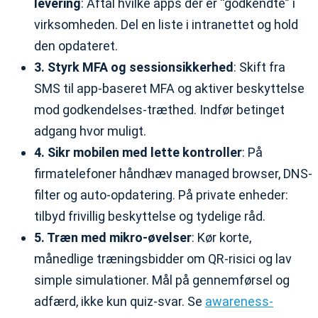
levering
: Aftal hvilke apps der er “godkendte” i
virksomheden. Del en liste i intranettet og hold
den opdateret.
3. Styrk MFA og sessionsikkerhed
: Skift fra
SMS til app-baseret MFA og aktiver beskyttelse
mod godkendelses-træthed. Indfør betinget
adgang hvor muligt.
4. Sikr mobilen med lette kontroller
: På
firmatelefoner håndhæv managed browser, DNS-
filter og auto-opdatering. På private enheder:
tilbyd frivillig beskyttelse og tydelige råd.
5. Træn med mikro-øvelser
: Kør korte,
månedlige træningsbidder om QR-risici og lav
simple simulationer. Mål på gennemførsel og
adfærd, ikke kun quiz-svar. Se
awareness-