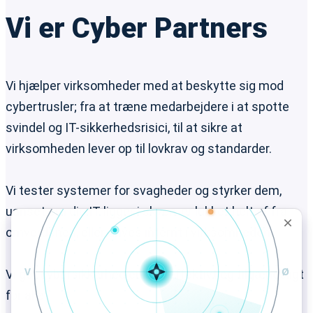
Vi er Cyber Partners
Vi hjælper virksomheder med at beskytte sig mod
cybertrusler; fra at træne medarbejdere i at spotte
svindel og IT-sikkerhedsrisici, til at sikre at
virksomheden lever op til lovkrav og standarder.
Vi tester systemer for svagheder og styrker dem,
uanset om din IT ligger i skyen, er lukket helt af fra
omverdenen, eller drives internt i virksomheden.
Vi gør cybersikkerhed enkelt, effektivt og tilgængeligt
for alle