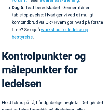
Forkant™
eller
awareness-træning
.
Dag 5
: Test beredskabet. Gennemfør en
tabletop-øvelse: Hvad gør vi ved et muligt
kontoindbrud via QR? Hvem gør hvad på første
time? Se også
workshop for ledelse og
bestyrelse
.
Kontrolpunkter og
målepunkter for
ledelsen
Hold fokus på få, håndgribelige nøgletal. Det gør det
nemt at følge fremdrift på direktions- eller