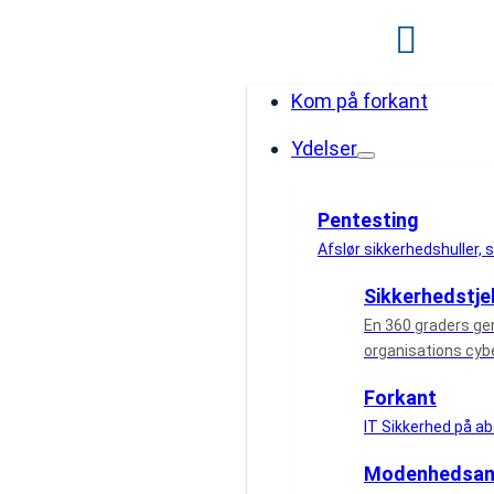
Kom på forkant
Ydelser
Pentesting
Afslør sikkerhedshuller, s
Sikkerhedstje
Arkiver:
dFlip
En 360 graders g
organisations cyb
Book
Forkant
IT Sikkerhed på 
Modenhedsan